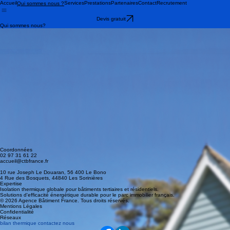
Accueil
Services
Prestations
Partenaires
Contact
Recrutement
Qui sommes nous ?
Devis gratuit
Qui sommes nous?
Toutes l'équipe d'ABF travail quotidiennement à apporter des solutions efficaces, durable et de
qualité.
[ HISTOIRE ]
Entreprise à taille humaine, de confiance, professionnelle et consciencieuse, nous avons à cœur
de réaliser des travaux de rénovation énergétique et d’isolation de haute qualité grâce à notre
sérieux, notre savoir faire et notre sens du service.
Vous envisagez d’effectuer des travaux de rénovation dans votre logement, seulement vous ne
savez pas quels travaux initiés en priorité?
Chaque bâtiment est unique de par son architecture, sa conception et son environnement. Le
choix de l'isolant dépend de nombreux critères (destination de l'isolant, performance et épaisseur
nécessaire, climat local,...).
L'Agence des Bâtiments France est une entreprise de confiance. Nous nous engageons à vous
adresser un interlocuteur qualifié et unique. Il répondra à toutes vos questions, établira un
diagnostic de performance énergétique qui vous apportera une vision claire sur l’état de santé
de votre logement. Ceci, afin de prioriser vos travaux d'amélioration.
Il a également un devoir de conseil et d'information sur les différentes aides qui existent pour
vous aider et vous accompagner dans le financement de votre projet
Coordonnées
02 97 31 61 22
accueil@ctbfrance.fr
10 rue Joseph Le Douaran, 56 400 Le Bono
4 Rue des Bosquets, 44840 Les Sorinières
Expertise
Isolation thermique globale pour bâtiments tertiaires et résidentiels.
Solutions d'efficacité énergétique durable pour le parc immobilier français.
© 2026 Agence Bâtiment France. Tous droits réservés.
Mentions Légales
Confidentialité
Réseaux
bilan thermique contactez nous