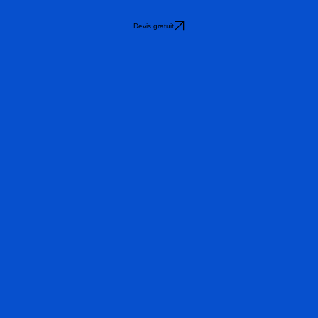
Devis gratuit
Nom
*
Envoyer
ndrons dans les plus brefs délais.