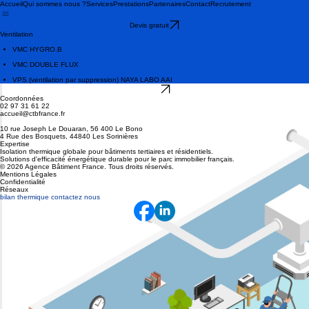
Accueil
Qui sommes nous ?
Services
Prestations
Partenaires
Contact
Recrutement
Devis gratuit
Ventilation
VMC HYGRO.B
VMC DOUBLE FLUX
VPS (ventilation par suppression) NAYA LABO AAI
Retour
Coordonnées
02 97 31 61 22
accueil@ctbfrance.fr
10 rue Joseph Le Douaran, 56 400 Le Bono
4 Rue des Bosquets, 44840 Les Sorinières
Expertise
Isolation thermique globale pour bâtiments tertiaires et résidentiels.
Solutions d'efficacité énergétique durable pour le parc immobilier français.
© 2026 Agence Bâtiment France. Tous droits réservés.
Mentions Légales
Confidentialité
Réseaux
bilan thermique contactez nous